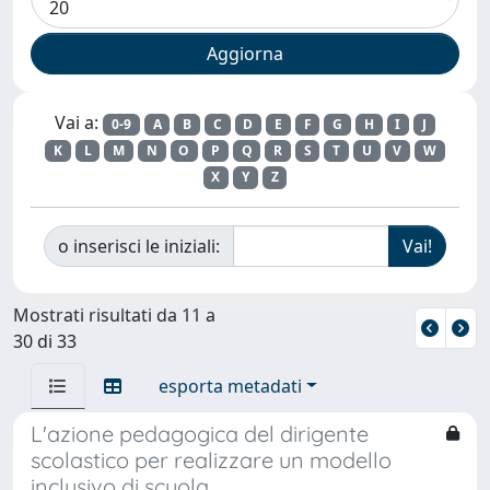
Vai a:
0-9
A
B
C
D
E
F
G
H
I
J
K
L
M
N
O
P
Q
R
S
T
U
V
W
X
Y
Z
o inserisci le iniziali:
Mostrati risultati da 11 a
30 di 33
esporta metadati
L'azione pedagogica del dirigente
scolastico per realizzare un modello
inclusivo di scuola.