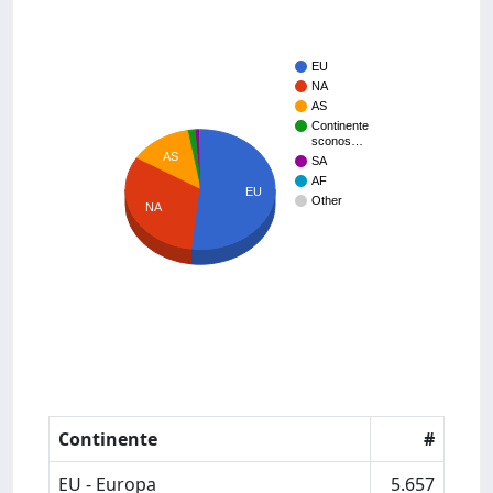
EU
NA
AS
Continente
sconos…
AS
SA
AF
EU
Other
NA
Continente
#
EU - Europa
5.657