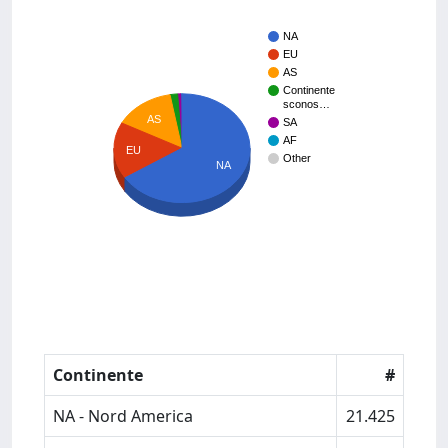
NA
EU
AS
Continente
sconos…
AS
SA
AF
EU
Other
NA
Continente
#
NA - Nord America
21.425