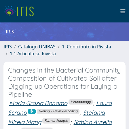
IRIS
IRIS
Catalogo UNIBAS
1. Contributo in Rivista
1.1 Articolo su Rivista
Changes in the Bacterial Community
Composition of Cultivated Soil after
Digging up Operations for Laying a
Pipeline
Maria Grazia Bonomo
;
Laura
Methodology
Scrano
;
Stefania
Writing – Review & Editing
Mirela Mang
;
Sabino Aurelio
Formal Analysis