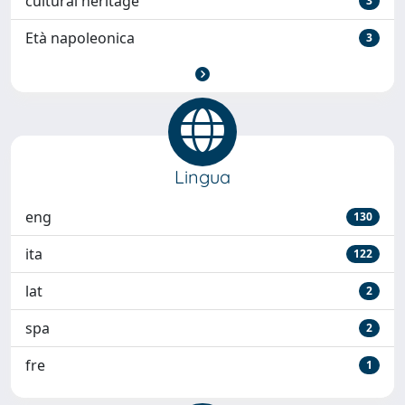
cultural heritage
3
Età napoleonica
3
Lingua
eng
130
ita
122
lat
2
spa
2
fre
1