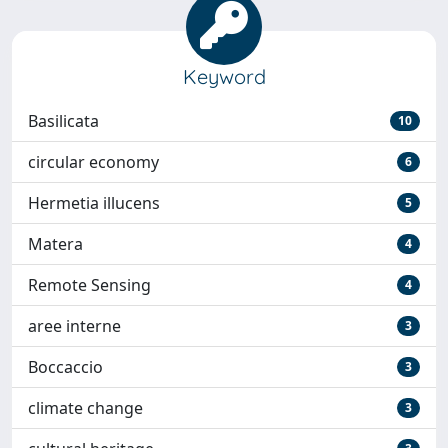
Keyword
Basilicata
10
circular economy
6
Hermetia illucens
5
Matera
4
Remote Sensing
4
aree interne
3
Boccaccio
3
climate change
3