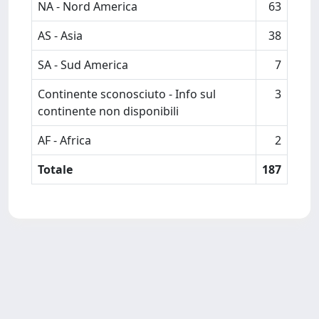
NA - Nord America
63
AS - Asia
38
SA - Sud America
7
Continente sconosciuto - Info sul
3
continente non disponibili
AF - Africa
2
Totale
187
Powered by
IRIS
-
about IRIS
-
Utilizzo dei cookie
Copyright © 2026