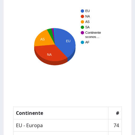
EU
NA
AS
SA
Continente
sconos…
AS
EU
AF
NA
Continente
#
EU - Europa
74