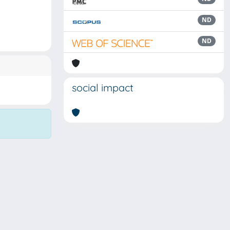
ND
ND
social impact