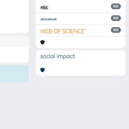
ND
ND
ND
social impact