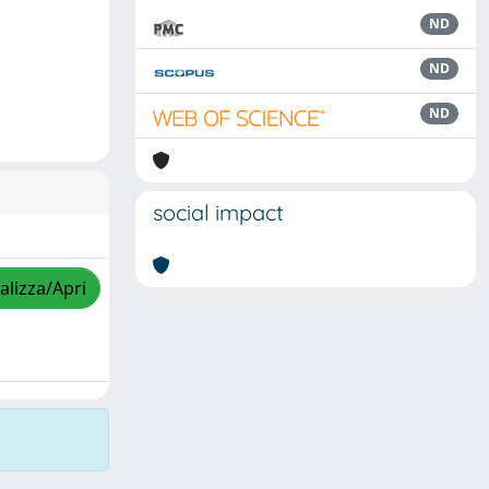
ND
ND
ND
social impact
alizza/Apri