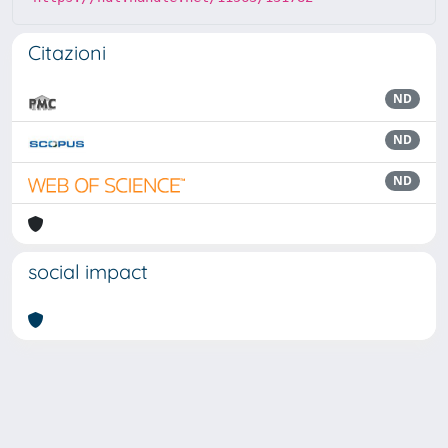
Citazioni
ND
ND
ND
social impact
Powered by
IRIS
-
about IRIS
-