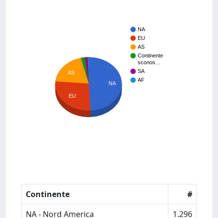
NA
EU
AS
Continente
sconos…
SA
AS
AF
NA
EU
Continente
#
NA - Nord America
1.296