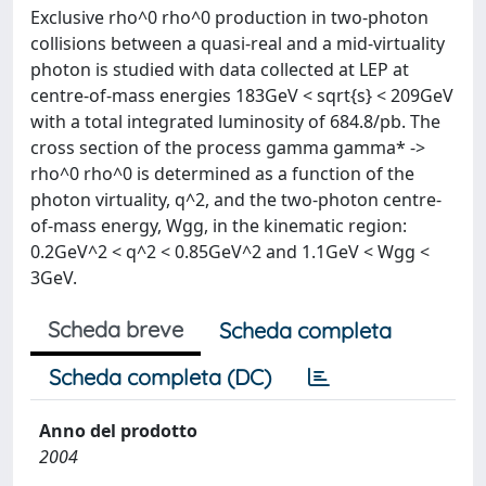
Exclusive rho^0 rho^0 production in two-photon
collisions between a quasi-real and a mid-virtuality
photon is studied with data collected at LEP at
centre-of-mass energies 183GeV < sqrt{s} < 209GeV
with a total integrated luminosity of 684.8/pb. The
cross section of the process gamma gamma* ->
rho^0 rho^0 is determined as a function of the
photon virtuality, q^2, and the two-photon centre-
of-mass energy, Wgg, in the kinematic region:
0.2GeV^2 < q^2 < 0.85GeV^2 and 1.1GeV < Wgg <
3GeV.
Scheda breve
Scheda completa
Scheda completa (DC)
Anno del prodotto
2004