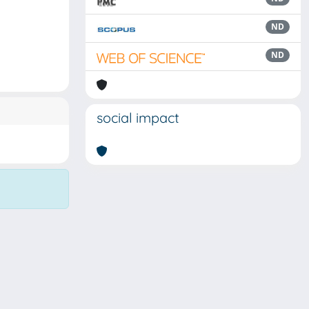
ND
ND
social impact