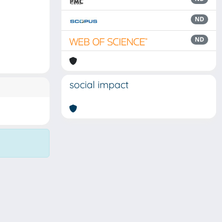
ND
ND
social impact