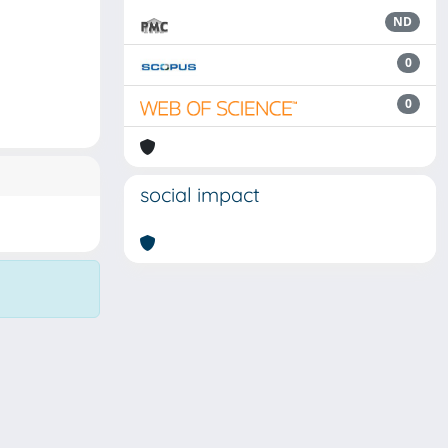
ND
0
0
social impact