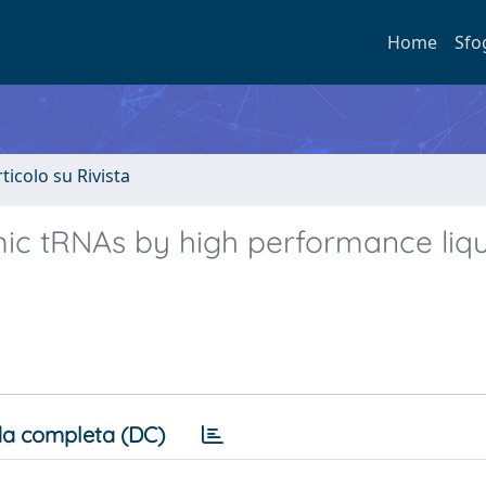
Home
Sfo
rticolo su Rivista
smic tRNAs by high performance liq
a completa (DC)