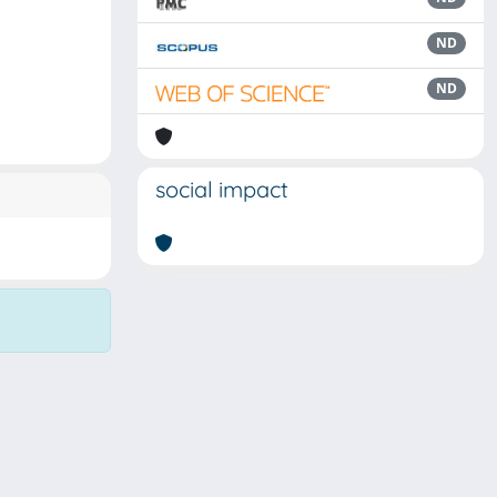
ND
ND
social impact