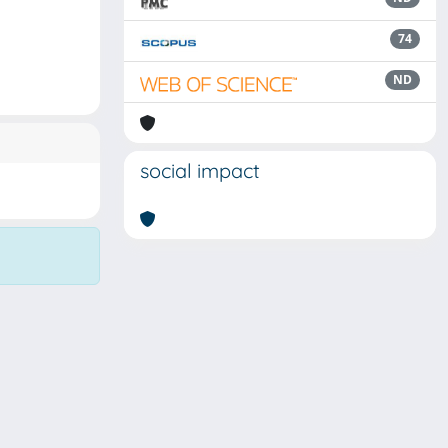
74
ND
social impact