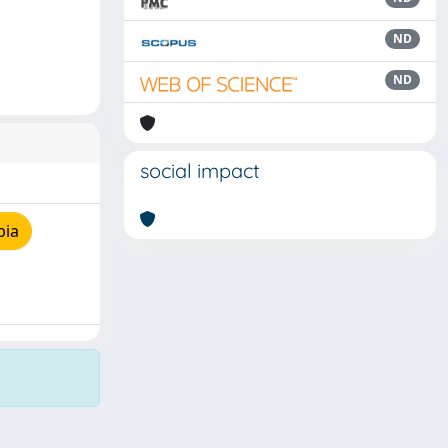
ND
ND
social impact
pia