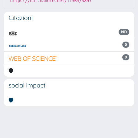
https://hdl.handle.net/11563/3897
Citazioni
ND
0
0
social impact
Powered by
IRIS
-
about IRIS
-