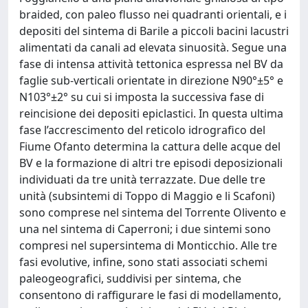
braided, con paleo flusso nei quadranti orientali, e i
depositi del sintema di Barile a piccoli bacini lacustri
alimentati da canali ad elevata sinuosità. Segue una
fase di intensa attività tettonica espressa nel BV da
faglie sub-verticali orientate in direzione N90°±5° e
N103°±2° su cui si imposta la successiva fase di
reincisione dei depositi epiclastici. In questa ultima
fase l’accrescimento del reticolo idrografico del
Fiume Ofanto determina la cattura delle acque del
BV e la formazione di altri tre episodi deposizionali
individuati da tre unità terrazzate. Due delle tre
unità (subsintemi di Toppo di Maggio e li Scafoni)
sono comprese nel sintema del Torrente Olivento e
una nel sintema di Caperroni; i due sintemi sono
compresi nel supersintema di Monticchio. Alle tre
fasi evolutive, infine, sono stati associati schemi
paleogeografici, suddivisi per sintema, che
consentono di raffigurare le fasi di modellamento,