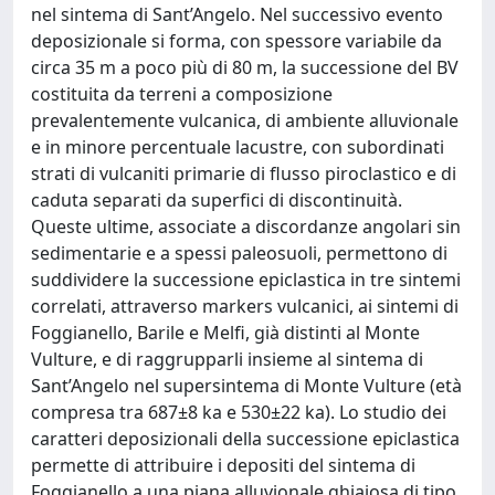
nel sintema di Sant’Angelo. Nel successivo evento
deposizionale si forma, con spessore variabile da
circa 35 m a poco più di 80 m, la successione del BV
costituita da terreni a composizione
prevalentemente vulcanica, di ambiente alluvionale
e in minore percentuale lacustre, con subordinati
strati di vulcaniti primarie di flusso piroclastico e di
caduta separati da superfici di discontinuità.
Queste ultime, associate a discordanze angolari sin
sedimentarie e a spessi paleosuoli, permettono di
suddividere la successione epiclastica in tre sintemi
correlati, attraverso markers vulcanici, ai sintemi di
Foggianello, Barile e Melfi, già distinti al Monte
Vulture, e di raggrupparli insieme al sintema di
Sant’Angelo nel supersintema di Monte Vulture (età
compresa tra 687±8 ka e 530±22 ka). Lo studio dei
caratteri deposizionali della successione epiclastica
permette di attribuire i depositi del sintema di
Foggianello a una piana alluvionale ghiaiosa di tipo