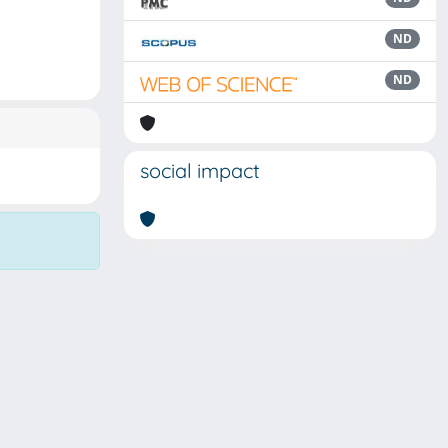
ND
ND
social impact