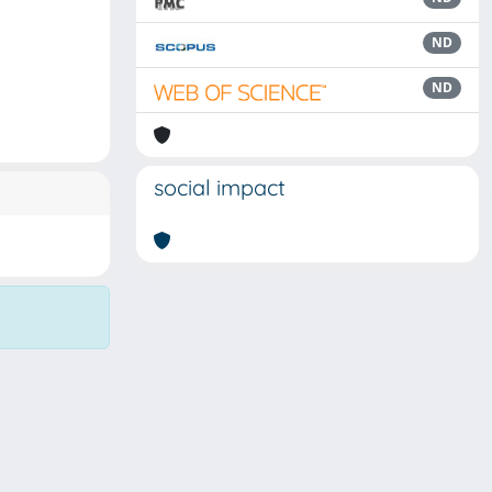
ND
ND
social impact