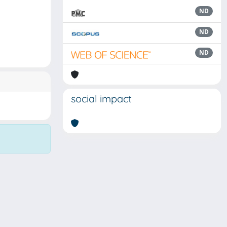
ND
ND
ND
social impact