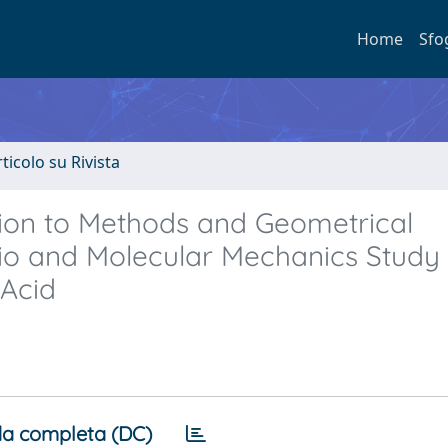
Home
Sfo
rticolo su Rivista
tion to Methods and Geometrical
io and Molecular Mechanics Study 
 Acid
a completa (DC)