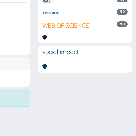
ND
ND
social impact