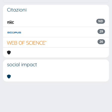
Citazioni
ND
29
26
social impact
Powered by
IRIS
-
about IRIS
-