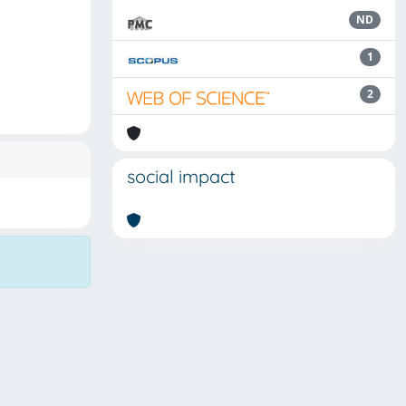
ND
1
2
social impact