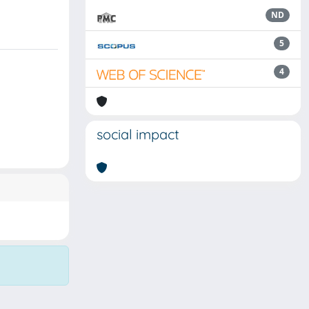
ND
5
4
social impact