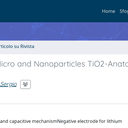
Home
Sfo
rticolo su Rivista
f Micro and Nanoparticles TiO2-Anat
 Sergio
and capacitive mechanismNegative electrode for lithium