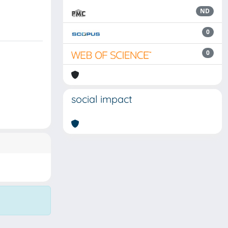
ND
0
0
social impact