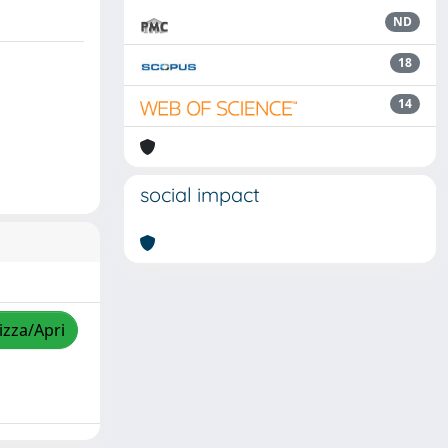
ND
18
14
social impact
izza/Apri