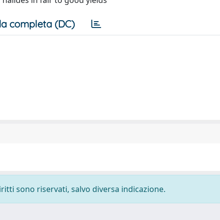
halides in fair to good yields
a completa (DC)
ritti sono riservati, salvo diversa indicazione.