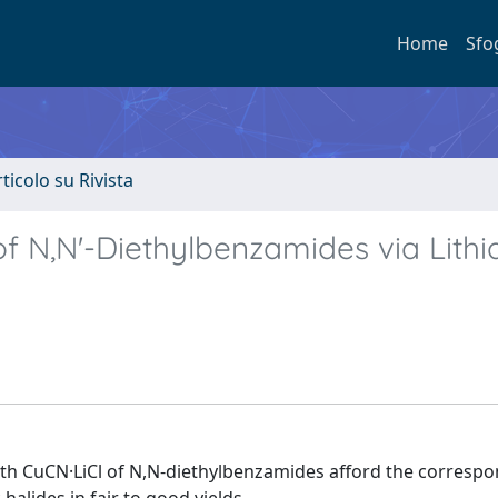
Home
Sfo
rticolo su Rivista
of N,N'-Diethylbenzamides via Lithi
th CuCN·LiCl of N,N-diethylbenzamides afford the correspo