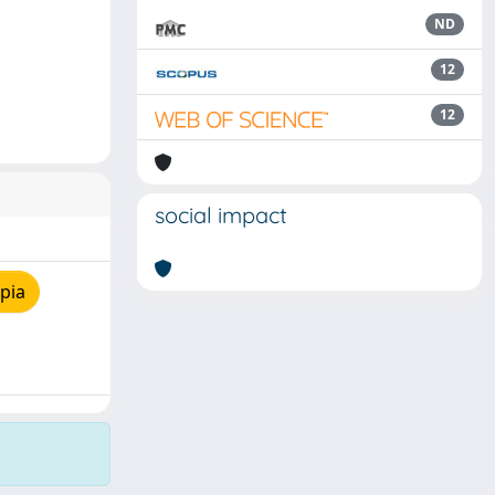
ND
12
12
social impact
pia