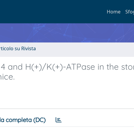
Home
Sfo
rticolo su Rivista
n 4 and H(+)/K(+)-ATPase in the s
ice.
a completa (DC)