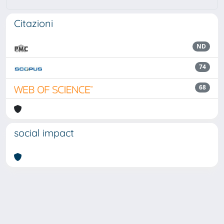
Citazioni
ND
74
68
social impact
Powered by
IRIS
-
about IRIS
-