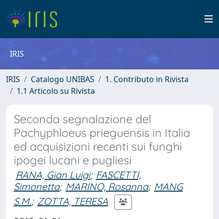
IRIS
IRIS
Catalogo UNIBAS
1. Contributo in Rivista
1.1 Articolo su Rivista
Seconda segnalazione del
Pachyphloeus prieguensis in Italia
ed acquisizioni recenti sui funghi
ipogei lucani e pugliesi
RANA, Gian Luigi
;
FASCETTI,
Simonetta
;
MARINO, Rosanna
;
MANG
S.M.
;
ZOTTA, TERESA