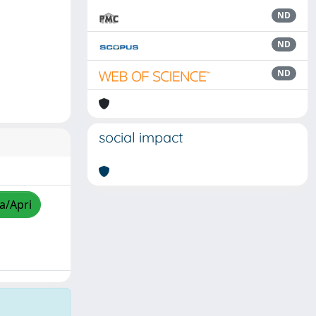
ND
ND
ND
social impact
za/Apri