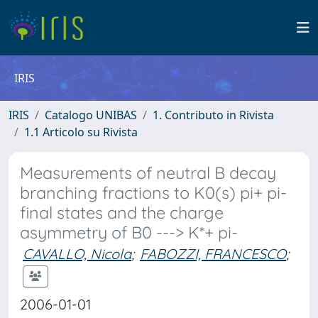
IRIS
IRIS
Catalogo UNIBAS
1. Contributo in Rivista
1.1 Articolo su Rivista
Measurements of neutral B decay
branching fractions to K0(s) pi+ pi-
final states and the charge
asymmetry of B0 ---> K*+ pi-
CAVALLO, Nicola
;
FABOZZI, FRANCESCO
;
2006-01-01