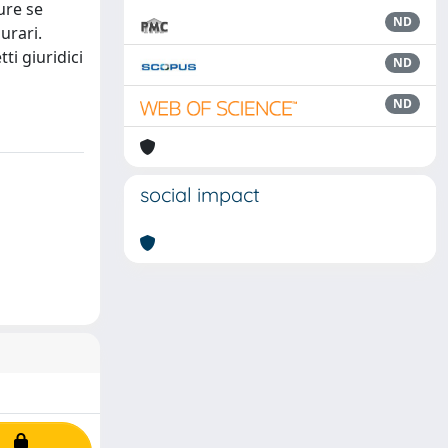
ure se
ND
urari.
ti giuridici
ND
ND
social impact