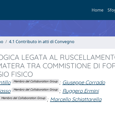
Home
Sfo
no
4.1 Contributo in atti di Convegno
OGICA LEGATA AL RUSCELLAMEN
 MATERA TRA COMMISTIONE DI FO
IO FISICO
tillo
;
Giuseppe Corrado
Membro del Collaboration Group
Sasso
;
Ruggero Ermini
Membro del Collaboration Group
;
Marcello Schiattarella
Membro del Collaboration Group