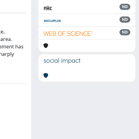
ND
ND
e,
ND
area.
opment has
harply
social impact