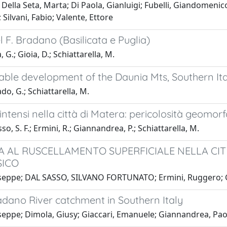
 Della Seta, Marta; Di Paola, Gianluigi; Fubelli, Giandomeni
 Silvani, Fabio; Valente, Ettore
l F. Bradano (Basilicata e Puglia)
 G.; Gioia, D.; Schiattarella, M.
ble development of the Daunia Mts, Southern Ita
do, G.; Schiattarella, M.
 intensi nella città di Matera: pericolosità geomo
so, S. F.; Ermini, R.; Giannandrea, P.; Schiattarella, M.
 AL RUSCELLAMENTO SUPERFICIALE NELLA CIT
SICO
Giuseppe; DAL SASSO, SILVANO FORTUNATO; Ermini, Ruggero; G
radano River catchment in Southern Italy
useppe; Dimola, Giusy; Giaccari, Emanuele; Giannandrea, Paolo