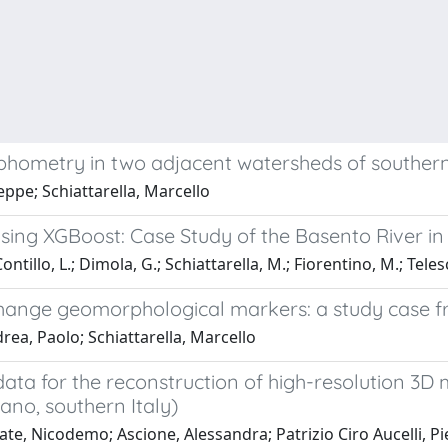
ometry in two adjacent watersheds of southern 
eppe; Schiattarella, Marcello
Using XGBoost: Case Study of the Basento River in
tillo, L.; Dimola, G.; Schiattarella, M.; Fiorentino, M.; Telesc
hange geomorphological markers: a study case fr
rea, Paolo; Schiattarella, Marcello
ta for the reconstruction of high-resolution 3D 
ano, southern Italy)
e, Nicodemo; Ascione, Alessandra; Patrizio Ciro Aucelli, Pie