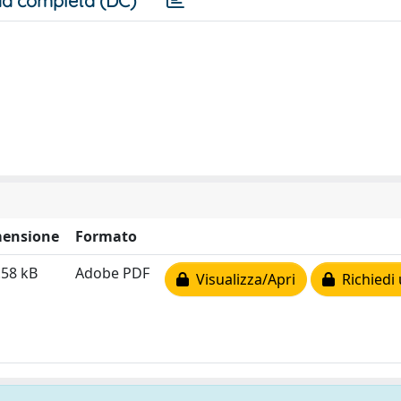
a completa (DC)
ensione
Formato
.58 kB
Adobe PDF
Visualizza/Apri
Richiedi 