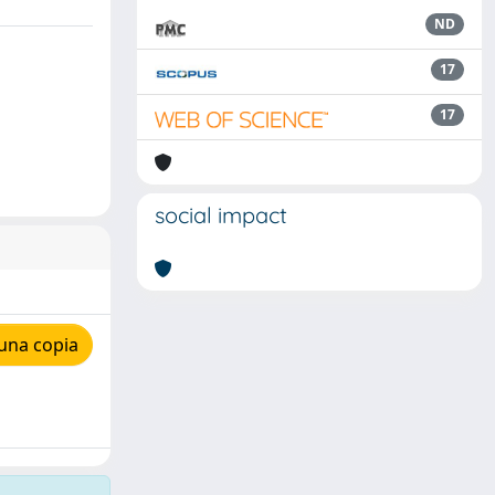
ND
17
17
social impact
una copia