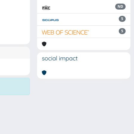
ND
5
5
social impact