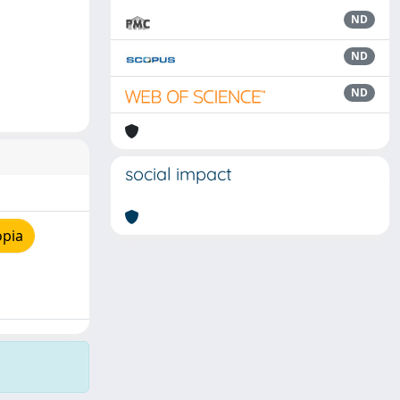
ND
ND
ND
social impact
opia