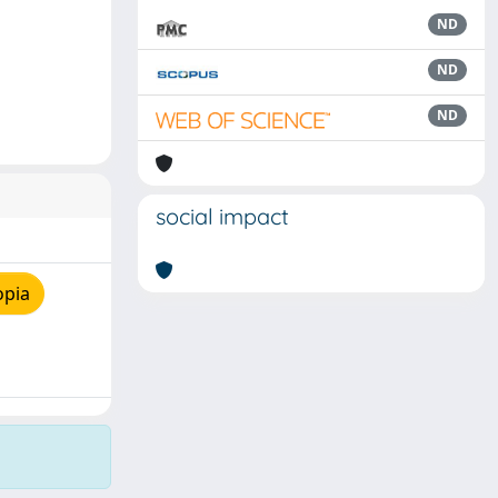
ND
ND
ND
social impact
opia