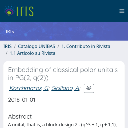
IRIS
IRIS
Catalogo UNIBAS
1. Contributo in Rivista
1.1 Articolo su Rivista
Embedding of classical polar unitals
in PG(2, q(2))
Korchmaros, G
;
Siciliano, A
;
2018-01-01
Abstract
A unital, that is, a block-design 2 - (q^3 + 1, q + 1,1),