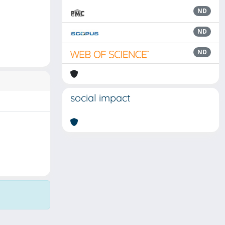
ND
ND
ND
social impact