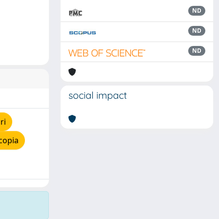
ND
ND
ND
social impact
ri
copia