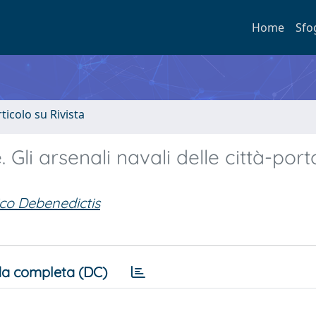
Home
Sfo
rticolo su Rivista
. Gli arsenali navali delle città-port
o Debenedictis
a completa (DC)