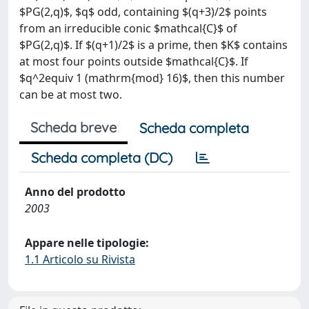
$PG(2,q)$, $q$ odd, containing $(q+3)/2$ points
from an irreducible conic $mathcal{C}$ of
$PG(2,q)$. If $(q+1)/2$ is a prime, then $K$ contains
at most four points outside $mathcal{C}$. If
$q^2equiv 1 (mathrm{mod} 16)$, then this number
can be at most two.
Scheda breve
Scheda completa
Scheda completa (DC)
Anno del prodotto
2003
Appare nelle tipologie:
1.1 Articolo su Rivista