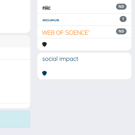
ND
1
ND
social impact