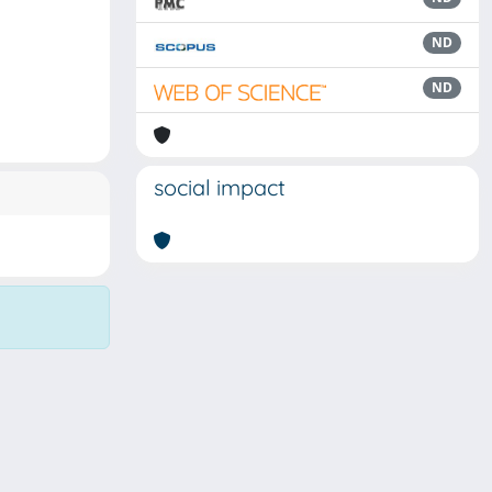
ND
ND
social impact