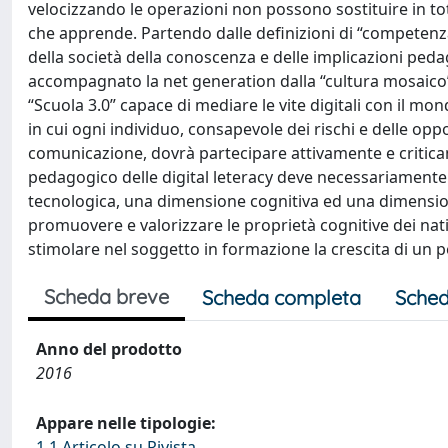
velocizzando le operazioni non possono sostituire in toto 
che apprende. Partendo dalle definizioni di “competenza d
della società della conoscenza e delle implicazioni pe
accompagnato la net generation dalla “cultura mosaico”
“Scuola 3.0” capace di mediare le vite digitali con il mon
in cui ogni individuo, consapevole dei rischi e delle op
comunicazione, dovrà partecipare attivamente e criticam
pedagogico delle digital leteracy deve necessariamente
tecnologica, una dimensione cognitiva ed una dimensio
promuovere e valorizzare le proprietà cognitive dei nati
stimolare nel soggetto in formazione la crescita di un p
Scheda breve
Scheda completa
Sched
Anno del prodotto
2016
Appare nelle tipologie:
1.1 Articolo su Rivista