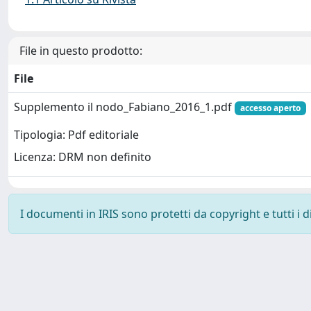
File in questo prodotto:
File
Supplemento il nodo_Fabiano_2016_1.pdf
accesso aperto
Tipologia: Pdf editoriale
Licenza: DRM non definito
I documenti in IRIS sono protetti da copyright e tutti i di
Powered by
IRIS
-
about IRIS
-
Utilizzo dei cookie