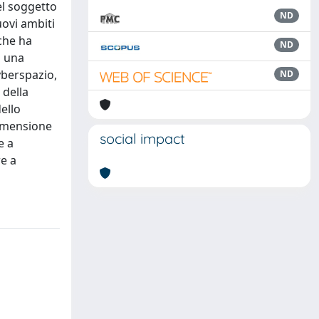
del soggetto
ND
uovi ambiti
che ha
ND
d una
cyberspazio,
ND
 della
ello
dimensione
social impact
e a
re a