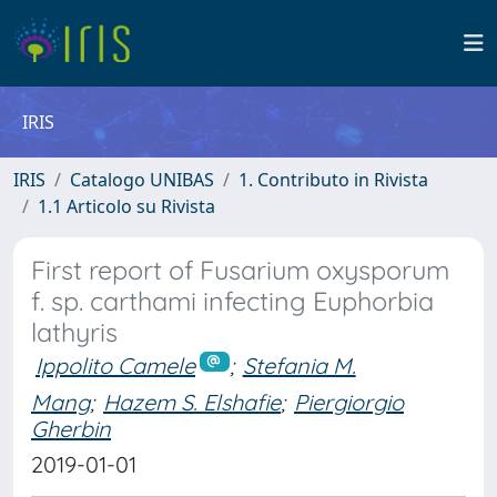
IRIS
IRIS
Catalogo UNIBAS
1. Contributo in Rivista
1.1 Articolo su Rivista
First report of Fusarium oxysporum
f. sp. carthami infecting Euphorbia
lathyris
Ippolito Camele
;
Stefania M.
Mang
;
Hazem S. Elshafie
;
Piergiorgio
Gherbin
2019-01-01